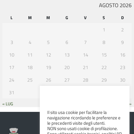
AGOSTO 2026
L
M
M
G
V
S
D
1
2
3
4
5
6
7
8
9
10
11
12
13
14
15
16
17
18
19
20
21
22
23
24
25
26
27
28
29
30
31
« LUG
SET »
Il sito usa cookie per facilitare la
navigazione ricordando le preferenze e
le precedenti visite degli utenti.
NON sono usati cookie di profilazione.
Sono utilizzati cookie tecnici, analitici (IP