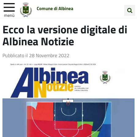
Comune di Albinea
menù
Cerca
Ecco la versione digitale di
Entra in Comune
Vivi Albinea
nel
Albinea Notizie
sito
Unione Colline Matildiche
Pubblicato il
28 Novembre 2022