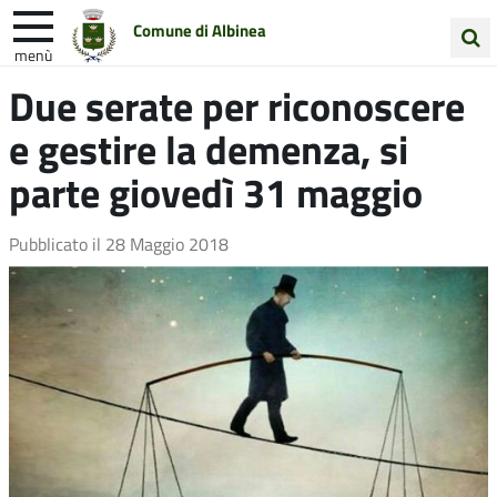
Comune di Albinea
menù
Cerca
Due serate per riconoscere
Entra in Comune
Vivi Albinea
nel
e gestire la demenza, si
sito
Unione Colline Matildiche
parte giovedì 31 maggio
Pubblicato il
28 Maggio 2018