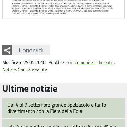
Facebook
Twitter
Whatsapp
Condividi
Modificato 29.05.2018
Pubblicato in
Comunicati
,
Incontri
,
Notizie
,
Sanità e salute
Ultime notizie
Dal 4 al 7 settembre grande spettacolo e tanto
divertimento con la Fiera della Fola
Libr’Aria diventa grande: libri, lettori e lettrici all’aria