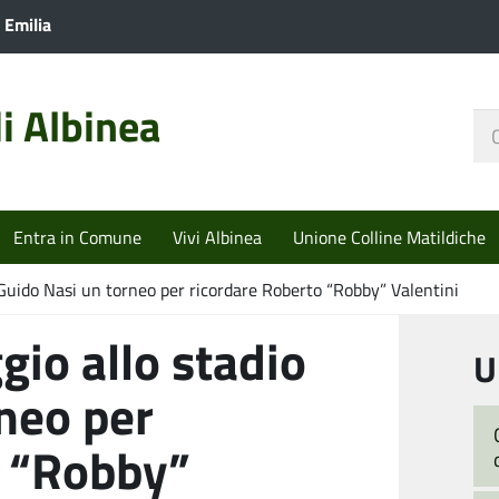
 Emilia
i Albinea
Ce
nel
sit
Entra in Comune
Vivi Albinea
Unione Colline Matildiche
Guido Nasi un torneo per ricordare Roberto “Robby” Valentini
io allo stadio
U
neo per
o “Robby”