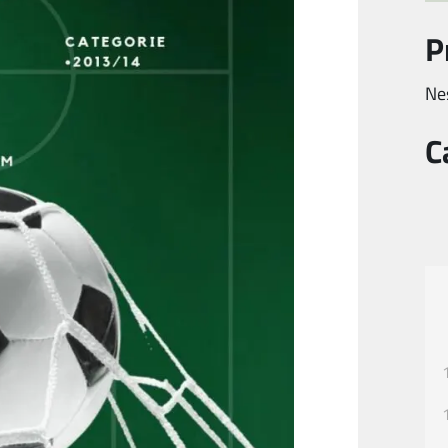
P
Ne
C