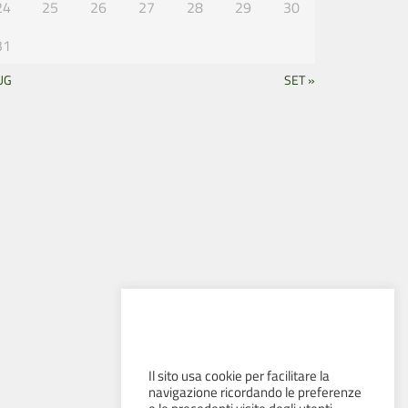
24
25
26
27
28
29
30
31
UG
SET »
Il sito usa cookie per facilitare la
navigazione ricordando le preferenze