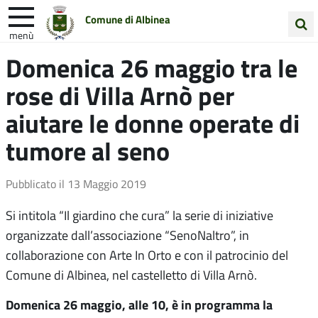
Comune di Albinea
menù
Cerca
Domenica 26 maggio tra le
Entra in Comune
Vivi Albinea
nel
rose di Villa Arnò per
sito
Unione Colline Matildiche
aiutare le donne operate di
tumore al seno
Pubblicato il
13 Maggio 2019
Si intitola “Il giardino che cura” la serie di iniziative
organizzate dall’associazione “SenoNaltro”, in
collaborazione con Arte In Orto e con il patrocinio del
Comune di Albinea, nel castelletto di Villa Arnò.
Domenica 26 maggio, alle 10, è in programma la