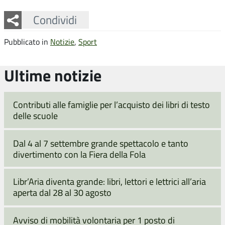
Facebook
Twitter
Whatsapp
Condividi
Pubblicato in
Notizie
,
Sport
Ultime notizie
Contributi alle famiglie per l’acquisto dei libri di testo
delle scuole
Dal 4 al 7 settembre grande spettacolo e tanto
divertimento con la Fiera della Fola
Libr’Aria diventa grande: libri, lettori e lettrici all’aria
aperta dal 28 al 30 agosto
Avviso di mobilità volontaria per 1 posto di