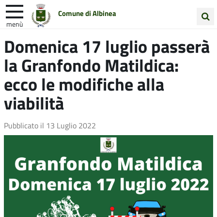
Comune di Albinea
menù
Cerca
Domenica 17 luglio passerà
Entra in Comune
Vivi Albinea
nel
la Granfondo Matildica:
sito
Unione Colline Matildiche
ecco le modifiche alla
viabilità
Pubblicato il
13 Luglio 2022