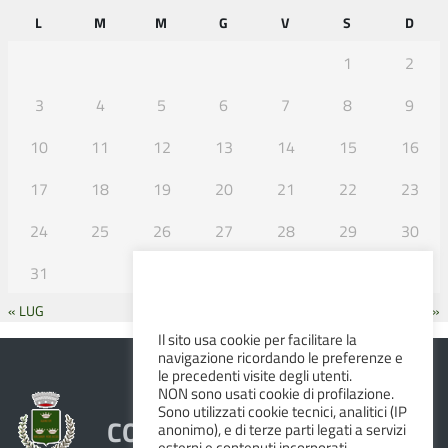
L
M
M
G
V
S
D
1
2
3
4
5
6
7
8
9
10
11
12
13
14
15
16
17
18
19
20
21
22
23
24
25
26
27
28
29
30
31
« LUG
SET »
Il sito usa cookie per facilitare la
navigazione ricordando le preferenze e
le precedenti visite degli utenti.
NON sono usati cookie di profilazione.
Sono utilizzati cookie tecnici, analitici (IP
COMUNE DI ALBINEA
anonimo), e di terze parti legati a servizi
esterni e contenuti incorporati.