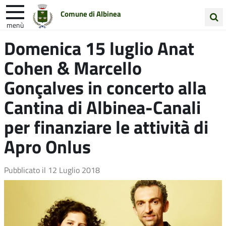
Comune di Albinea
menù
Cerca
Domenica 15 luglio Anat
Entra in Comune
Vivi Albinea
nel
Cohen & Marcello
sito
Unione Colline Matildiche
Gonçalves in concerto alla
Cantina di Albinea-Canali
per finanziare le attività di
Apro Onlus
Pubblicato il
12 Luglio 2018