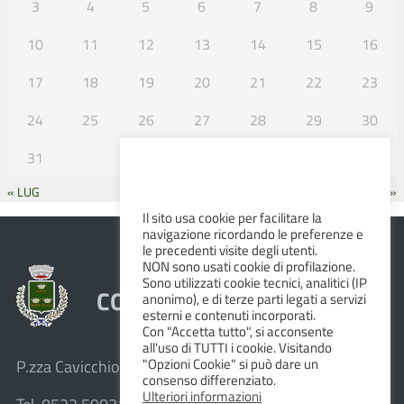
3
4
5
6
7
8
9
10
11
12
13
14
15
16
17
18
19
20
21
22
23
24
25
26
27
28
29
30
31
« LUG
SET »
Il sito usa cookie per facilitare la
navigazione ricordando le preferenze e
le precedenti visite degli utenti.
NON sono usati cookie di profilazione.
Sono utilizzati cookie tecnici, analitici (IP
COMUNE DI ALBINEA
anonimo), e di terze parti legati a servizi
esterni e contenuti incorporati.
Con "Accetta tutto", si acconsente
all'uso di TUTTI i cookie. Visitando
"Opzioni Cookie" si può dare un
P.zza Cavicchioni, 8 – 42020 Albinea (R.E.)
consenso differenziato.
Ulteriori informazioni