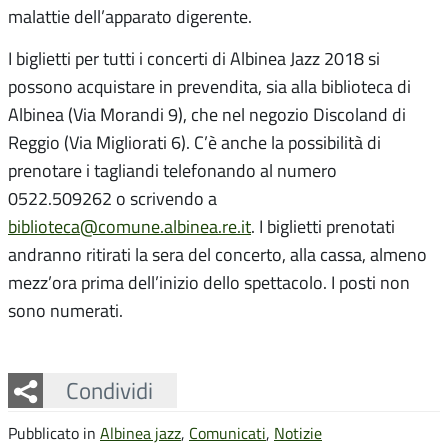
malattie dell’apparato digerente.
I biglietti per tutti i concerti di Albinea Jazz 2018 si
possono acquistare in prevendita, sia alla biblioteca di
Albinea (Via Morandi 9), che nel negozio Discoland di
Reggio (Via Migliorati 6). C’è anche la possibilità di
prenotare i tagliandi telefonando al numero
0522.509262 o scrivendo a
biblioteca@comune.albinea.re.it
. I biglietti prenotati
andranno ritirati la sera del concerto, alla cassa, almeno
mezz’ora prima dell’inizio dello spettacolo. I posti non
sono numerati.
Facebook
Twitter
Whatsapp
Condividi
Pubblicato in
Albinea jazz
,
Comunicati
,
Notizie