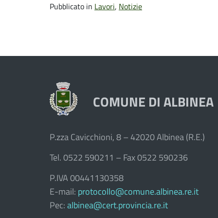
Pubblicato in
Lavori
,
Notizie
COMUNE DI ALBINEA
P.zza Cavicchioni, 8 – 42020 Albinea (R.E.)
Tel. 0522 590211 – Fax 0522 590236
P.IVA 00441130358
E-mail:
protocollo@comune.albinea.re.it
Pec:
albinea@cert.provincia.re.it