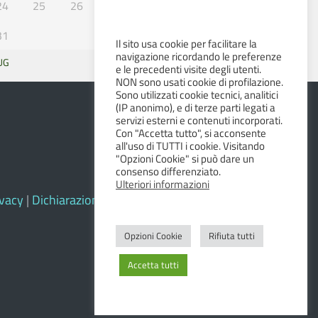
24
25
26
27
28
29
30
31
Il sito usa cookie per facilitare la
navigazione ricordando le preferenze
UG
SET »
e le precedenti visite degli utenti.
NON sono usati cookie di profilazione.
Sono utilizzati cookie tecnici, analitici
(IP anonimo), e di terze parti legati a
servizi esterni e contenuti incorporati.
Con "Accetta tutto", si acconsente
all'uso di TUTTI i cookie. Visitando
"Opzioni Cookie" si può dare un
consenso differenziato.
Ulteriori informazioni
ivacy
|
Dichiarazione di accessibilità e feedback
Opzioni Cookie
Rifiuta tutti
Accetta tutti