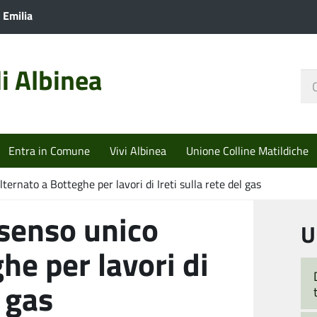
 Emilia
i Albinea
Ce
nel
sit
Entra in Comune
Vivi Albinea
Unione Colline Matildiche
ernato a Botteghe per lavori di Ireti sulla rete del gas
senso unico
U
he per lavori di
l gas