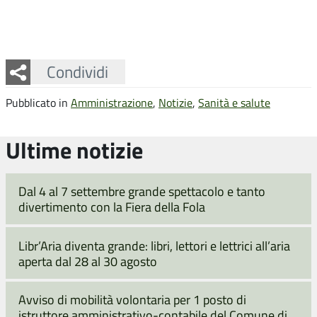
Facebook
Twitter
Whatsapp
Condividi
Pubblicato in
Amministrazione
,
Notizie
,
Sanità e salute
Ultime notizie
Dal 4 al 7 settembre grande spettacolo e tanto
divertimento con la Fiera della Fola
Libr’Aria diventa grande: libri, lettori e lettrici all’aria
aperta dal 28 al 30 agosto
Avviso di mobilità volontaria per 1 posto di
istruttore amministrativo-contabile del Comune di