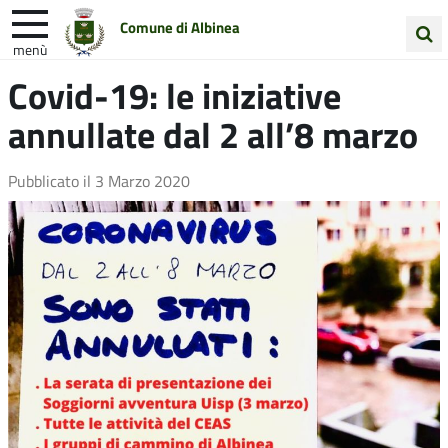
Comune di Albinea
menù
Cerca
Covid-19: le iniziative
Entra in Comune
Vivi Albinea
nel
annullate dal 2 all’8 marzo
sito
Unione Colline Matildiche
Pubblicato il
3 Marzo 2020