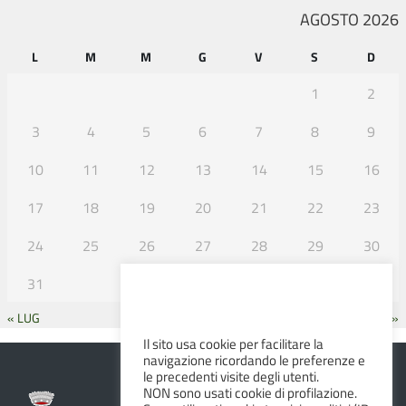
AGOSTO 2026
L
M
M
G
V
S
D
1
2
3
4
5
6
7
8
9
10
11
12
13
14
15
16
17
18
19
20
21
22
23
24
25
26
27
28
29
30
31
« LUG
SET »
Il sito usa cookie per facilitare la
navigazione ricordando le preferenze e
le precedenti visite degli utenti.
NON sono usati cookie di profilazione.