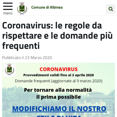
Comune di Albinea
menù
Cerca
Coronavirus: le regole da
Entra in Comune
Vivi Albinea
nel
rispettare e le domande più
sito
Unione Colline Matildiche
frequenti
Pubblicato il
23 Marzo 2020