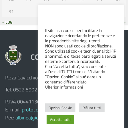
31
« LUG
SET »
Il sito usa cookie per facilitare la
navigazione ricordando le preferenze e
le precedenti visite degli utenti.
NON sono usati cookie di profilazione.
Sono utilizzati cookie tecnici, analitici (IP
COMUNE DI ALBINEA
anonimo), e di terze parti legati a servizi
esterni e contenuti incorporati.
Con "Accetta tutto", si acconsente
all'uso di TUTTI i cookie. Visitando
"Opzioni Cookie" si può dare un
P.zza Cavicchioni, 8 – 42020 Albinea (R.E.)
consenso differenziato.
Ulteriori informazioni
Tel. 0522 590211 – Fax 0522 590236
P.IVA 00441130358
Opzioni Cookie
Rifiuta tutti
E-mail:
protocollo@comune.albinea.re.it
Pec:
albinea@cert.provincia.re.it
Accetta tutti