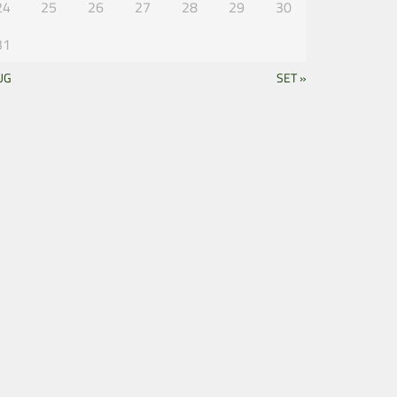
24
25
26
27
28
29
30
31
UG
SET »