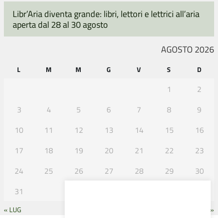
Libr’Aria diventa grande: libri, lettori e lettrici all’aria
aperta dal 28 al 30 agosto
AGOSTO 2026
L
M
M
G
V
S
D
1
2
3
4
5
6
7
8
9
10
11
12
13
14
15
16
17
18
19
20
21
22
23
24
25
26
27
28
29
30
31
« LUG
SET »