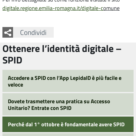
digitale.regione.emilia-romagna.it/digitale-c
omune
Facebook
Twitter
Whatsapp
Condividi
Ottenere l’identità digitale –
SPID
Accedere a SPID con l’App LepidaID è più facile e
veloce
Dovete trasmettere una pratica su Accesso
Unitario? Entrate con SPID
Perché dal 1° ottobre è fondamentale avere SPID