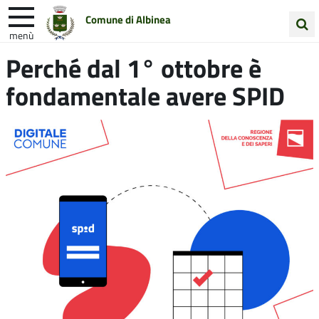
Comune di Albinea
menù
Cerca
Perché dal 1° ottobre è
Entra in Comune
Vivi Albinea
nel
fondamentale avere SPID
sito
Unione Colline Matildiche