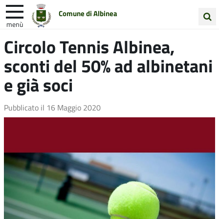
Comune di Albinea
menù
Cerca
Circolo Tennis Albinea,
Entra in Comune
Vivi Albinea
nel
sconti del 50% ad albinetani
sito
Unione Colline Matildiche
e già soci
Pubblicato il
16 Maggio 2020