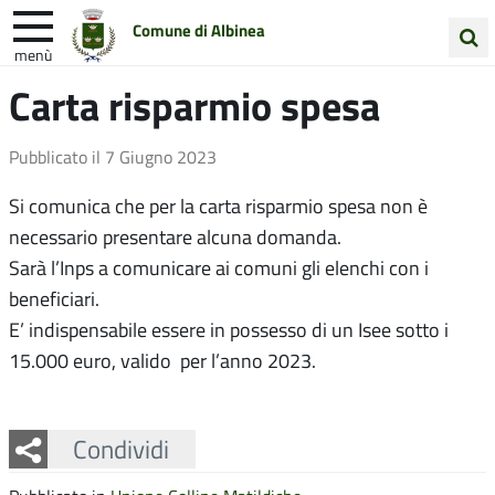
Comune di Albinea
menù
Cerca
Carta risparmio spesa
Entra in Comune
Vivi Albinea
nel
sito
Unione Colline Matildiche
Pubblicato il
7 Giugno 2023
Si comunica che per la carta risparmio spesa non è
necessario presentare alcuna domanda.
Sarà l’Inps a comunicare ai comuni gli elenchi con i
beneficiari.
E’ indispensabile essere in possesso di un Isee sotto i
15.000 euro, valido per l’anno 2023.
Facebook
Twitter
Whatsapp
Condividi