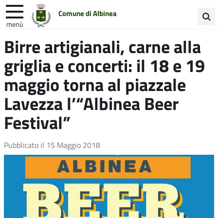
Comune di Albinea
menù
Cerca
Birre artigianali, carne alla
Entra in Comune
Vivi Albinea
nel
griglia e concerti: il 18 e 19
sito
Unione Colline Matildiche
maggio torna al piazzale
Lavezza l’“Albinea Beer
Festival”
Pubblicato il
15 Maggio 2018