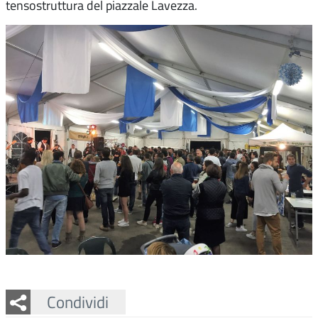
tensostruttura del piazzale Lavezza.
Facebook
Twitter
Whatsapp
Condividi