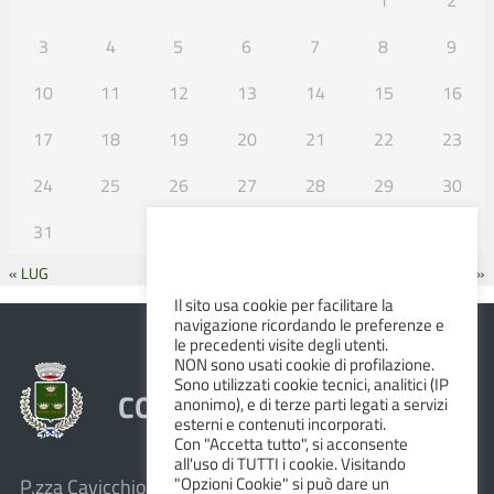
3
4
5
6
7
8
9
10
11
12
13
14
15
16
17
18
19
20
21
22
23
24
25
26
27
28
29
30
31
« LUG
SET »
Il sito usa cookie per facilitare la
navigazione ricordando le preferenze e
le precedenti visite degli utenti.
NON sono usati cookie di profilazione.
Sono utilizzati cookie tecnici, analitici (IP
COMUNE DI ALBINEA
anonimo), e di terze parti legati a servizi
esterni e contenuti incorporati.
Con "Accetta tutto", si acconsente
all'uso di TUTTI i cookie. Visitando
"Opzioni Cookie" si può dare un
P.zza Cavicchioni, 8 – 42020 Albinea (R.E.)