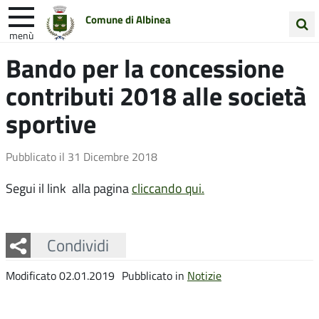
Comune di Albinea
menù
Cerca
Bando per la concessione
Entra in Comune
Vivi Albinea
nel
contributi 2018 alle società
sito
Unione Colline Matildiche
sportive
Pubblicato il
31 Dicembre 2018
Segui il link alla pagina
cliccando qui.
Facebook
Twitter
Whatsapp
Condividi
Modificato 02.01.2019
Pubblicato in
Notizie