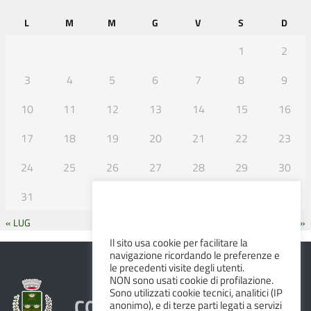
L
M
M
G
V
S
D
1
2
3
4
5
6
7
8
9
10
11
12
13
14
15
16
17
18
19
20
21
22
23
24
25
26
27
28
29
30
31
« LUG
SET »
Il sito usa cookie per facilitare la
navigazione ricordando le preferenze e
le precedenti visite degli utenti.
NON sono usati cookie di profilazione.
Sono utilizzati cookie tecnici, analitici (IP
COMUNE DI ALBINEA
anonimo), e di terze parti legati a servizi