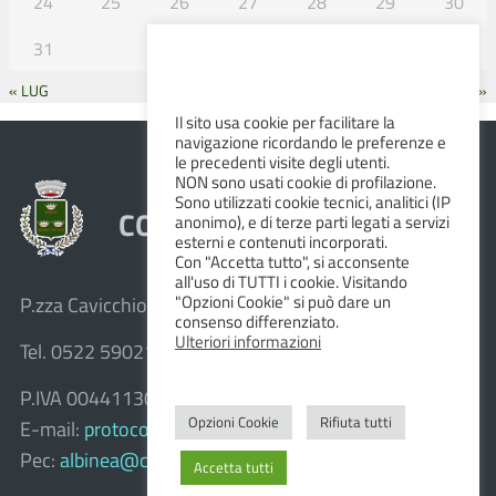
24
25
26
27
28
29
30
31
« LUG
SET »
Il sito usa cookie per facilitare la
navigazione ricordando le preferenze e
le precedenti visite degli utenti.
NON sono usati cookie di profilazione.
Sono utilizzati cookie tecnici, analitici (IP
COMUNE DI ALBINEA
anonimo), e di terze parti legati a servizi
esterni e contenuti incorporati.
Con "Accetta tutto", si acconsente
all'uso di TUTTI i cookie. Visitando
"Opzioni Cookie" si può dare un
P.zza Cavicchioni, 8 – 42020 Albinea (R.E.)
consenso differenziato.
Ulteriori informazioni
Tel. 0522 590211 – Fax 0522 590236
P.IVA 00441130358
Opzioni Cookie
Rifiuta tutti
E-mail:
protocollo@comune.albinea.re.it
Pec:
albinea@cert.provincia.re.it
Accetta tutti