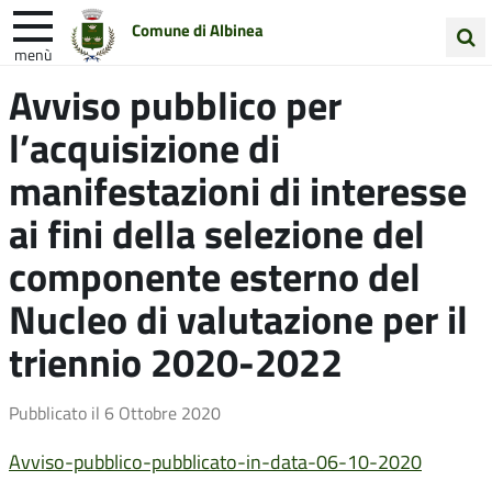
Comune di Albinea
menù
Cerca
Avviso pubblico per
Entra in Comune
Vivi Albinea
nel
l’acquisizione di
sito
Unione Colline Matildiche
manifestazioni di interesse
ai fini della selezione del
componente esterno del
Nucleo di valutazione per il
triennio 2020-2022
Pubblicato il
6 Ottobre 2020
Avviso-pubblico-pubblicato-in-data-06-10-2020