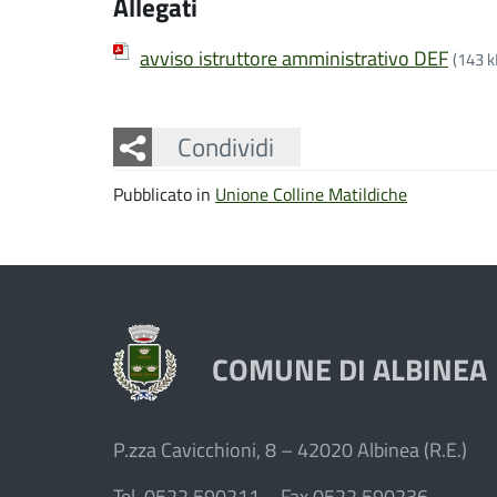
Allegati
avviso istruttore amministrativo DEF
(143 k
Facebook
Twitter
Whatsapp
Condividi
Pubblicato in
Unione Colline Matildiche
COMUNE DI ALBINEA
P.zza Cavicchioni, 8 – 42020 Albinea (R.E.)
Tel. 0522 590211 – Fax 0522 590236