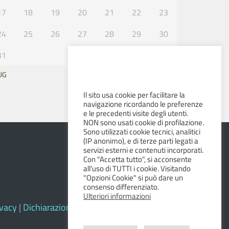
17
18
19
20
21
22
23
24
25
26
27
28
29
30
31
UG
SET »
Il sito usa cookie per facilitare la
navigazione ricordando le preferenze
e le precedenti visite degli utenti.
NON sono usati cookie di profilazione.
Sono utilizzati cookie tecnici, analitici
(IP anonimo), e di terze parti legati a
servizi esterni e contenuti incorporati.
Con "Accetta tutto", si acconsente
all'uso di TUTTI i cookie. Visitando
"Opzioni Cookie" si può dare un
consenso differenziato.
Ulteriori informazioni
ivacy
|
Dichiarazione di accessibilità e feedback