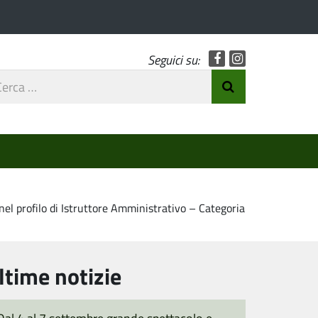
Facebook
Instagram
Seguici su:
rca
Invia Ricerca
o
nel profilo di Istruttore Amministrativo – Categoria
ltime notizie
Dal 4 al 7 settembre grande spettacolo e