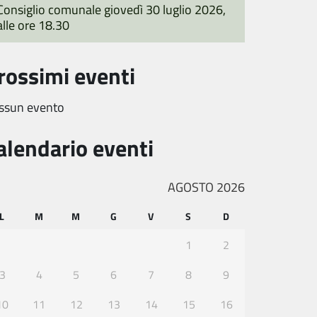
Consiglio comunale giovedì 30 luglio 2026,
alle ore 18.30
rossimi eventi
ssun evento
alendario eventi
AGOSTO 2026
L
M
M
G
V
S
D
1
2
3
4
5
6
7
8
9
10
11
12
13
14
15
16