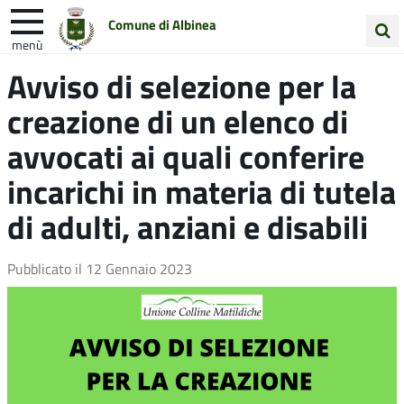
Comune di Albinea
menù
Cerca
Avviso di selezione per la
Entra in Comune
Vivi Albinea
nel
creazione di un elenco di
sito
Unione Colline Matildiche
avvocati ai quali conferire
incarichi in materia di tutela
di adulti, anziani e disabili
Pubblicato il
12 Gennaio 2023