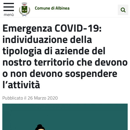
Comune di Albinea
menù
Cerca
Emergenza COVID-19:
Entra in Comune
Vivi Albinea
nel
individuazione della
sito
Unione Colline Matildiche
tipologia di aziende del
nostro territorio che devono
o non devono sospendere
l’attività
Pubblicato il
26 Marzo 2020