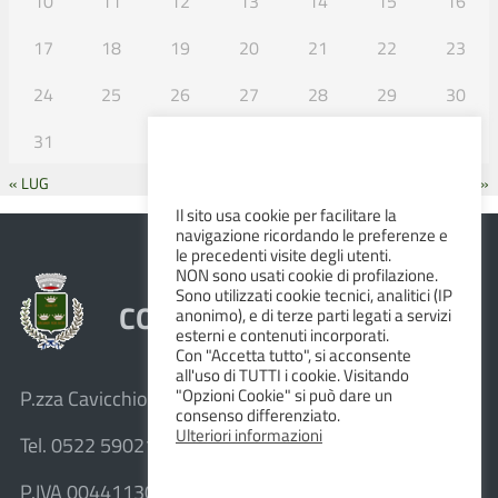
10
11
12
13
14
15
16
17
18
19
20
21
22
23
24
25
26
27
28
29
30
31
« LUG
SET »
Il sito usa cookie per facilitare la
navigazione ricordando le preferenze e
le precedenti visite degli utenti.
NON sono usati cookie di profilazione.
Sono utilizzati cookie tecnici, analitici (IP
COMUNE DI ALBINEA
anonimo), e di terze parti legati a servizi
esterni e contenuti incorporati.
Con "Accetta tutto", si acconsente
all'uso di TUTTI i cookie. Visitando
"Opzioni Cookie" si può dare un
P.zza Cavicchioni, 8 – 42020 Albinea (R.E.)
consenso differenziato.
Ulteriori informazioni
Tel. 0522 590211 – Fax 0522 590236
P.IVA 00441130358