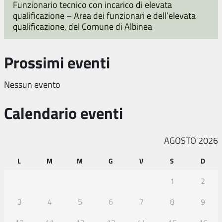
Funzionario tecnico con incarico di elevata
qualificazione – Area dei funzionari e dell’elevata
qualificazione, del Comune di Albinea
Prossimi eventi
Nessun evento
Calendario eventi
AGOSTO 2026
L
M
M
G
V
S
D
1
2
3
4
5
6
7
8
9