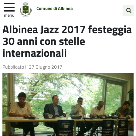
Comune di Albinea
menù
Cerca
Albinea Jazz 2017 festeggia
Entra in Comune
Vivi Albinea
nel
30 anni con stelle
sito
Unione Colline Matildiche
internazionali
Pubblicato il
27 Giugno 2017