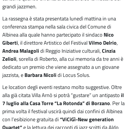
grandi jazzmen.
La rassegna è stata presentata lunedì mattina in una
conferenza stampa nella sala civica del Comune di
Nico
Albinea alla quale hanno partecipato il sindaco
Giberti
Vilmo Delrio
, il direttore Artistico del Festival
,
Andrea Malagoli
Cinzia
di Reggio Iniziative culturali,
Zelioli
, sorella di Roberto, alla cui memoria da tre anni è
dedicato un premio che viene assegnato a un giovane
Barbara Nicoli
jazzista, e
di Locus Solus.
Le location degli eventi restano molto suggestive. Oltre
il
alla già citata Villa Arnò si potrà “gustare” un antipasto
7 luglio alla Casa Torre “La Rotonda” di Borzano
. Per la
prima volta il festival uscirà quindi dai confini di Albinea
“ViCiGì-New generation
con l’esibizione gratuita di
Quartet”
e la lettura dei racconti di jazz scritti da Aldo