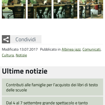
Facebook
Twitter
Whatsapp
Condividi
Modificato 13.07.2017
Pubblicato in
Albinea jazz
,
Comunicati
,
Cultura
,
Notizie
Ultime notizie
Contributi alle famiglie per l’acquisto dei libri di testo
delle scuole
Dal 4 al 7 settembre grande spettacolo e tanto