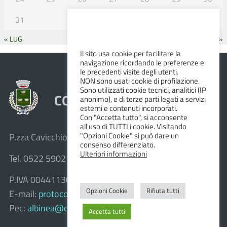
31
« LUG
SET »
Il sito usa cookie per facilitare la
navigazione ricordando le preferenze e
le precedenti visite degli utenti.
NON sono usati cookie di profilazione.
Sono utilizzati cookie tecnici, analitici (IP
COMUNE DI ALBINEA
anonimo), e di terze parti legati a servizi
esterni e contenuti incorporati.
Con "Accetta tutto", si acconsente
all'uso di TUTTI i cookie. Visitando
"Opzioni Cookie" si può dare un
P.zza Cavicchioni, 8 – 42020 Albinea (R.E.)
consenso differenziato.
Ulteriori informazioni
Tel. 0522 590211 – Fax 0522 590236
P.IVA 00441130358
Opzioni Cookie
Rifiuta tutti
E-mail:
protocollo@comune.albinea.re.it
Pec:
albinea@cert.provincia.re.it
Accetta tutti