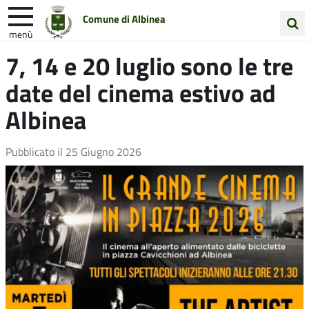
Comune di Albinea
menù
Cerca
7, 14 e 20 luglio sono le tre
Entra in Comune
Vivi Albinea
nel
date del cinema estivo ad
sito
Unione Colline Matildiche
Albinea
Pubblicato il
25 Giugno 2026