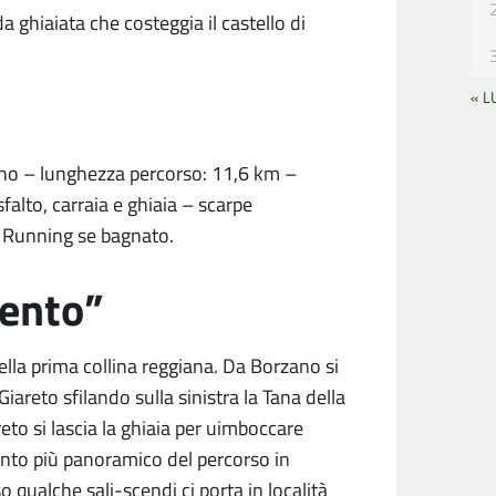
a ghiaiata che costeggia il castello di
« L
ano – lunghezza percorso: 11,6 km –
falto, carraia e ghiaia – scarpe
il Running se bagnato.
Vento”
 della prima collina reggiana. Da Borzano si
Giareto sfilando sulla sinistra la Tana della
reto si lascia la ghiaia per uimboccare
unto più panoramico del percorso in
so qualche sali-scendi ci porta in località