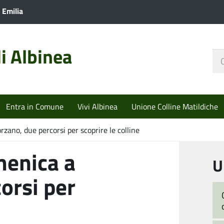
 Emilia
i Albinea
Ce
nel
sit
Entra in Comune
Vivi Albinea
Unione Colline Matildiche
ano, due percorsi per scoprire le colline
enica a
U
orsi per