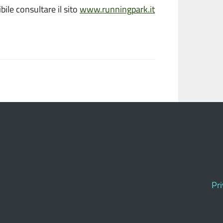
bile consultare il sito
www.runningpark.it
Pr