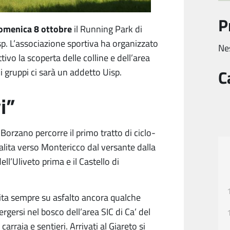
P
omenica 8 ottobre
il Running Park di
sp. L’associazione sportiva ha organizzato
Ne
vo la scoperta delle colline e dell’area
C
i gruppi ci sarà un addetto Uisp.
i”
 Borzano percorre il primo tratto di ciclo-
alita verso Montericco dal versante dalla
ll’Uliveto prima e il Castello di
salita sempre su asfalto ancora qualche
rgersi nel bosco dell’area SIC di Ca’ del
arraia e sentieri. Arrivati al Giareto si