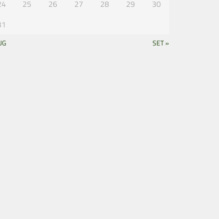
24
25
26
27
28
29
30
31
UG
SET »