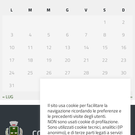
L
M
M
G
V
S
D
1
2
3
4
5
6
7
8
9
10
11
12
13
14
15
16
17
18
19
20
21
22
23
24
25
26
27
28
29
30
31
« LUG
SET »
Il sito usa cookie per facilitare la
navigazione ricordando le preferenze e
le precedenti visite degli utenti.
NON sono usati cookie di profilazione.
Sono utilizzati cookie tecnici, analitici (IP
COMUNE DI ALBINEA
anonimo), e di terze parti legati a servizi