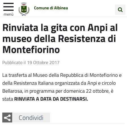
Comune di Albinea
menù
Cerca
Rinviata la gita con Anpi al
Entra in Comune
Vivi Albinea
nel
museo della Resistenza di
sito
Unione Colline Matildiche
Montefiorino
Pubblicato il
19 Ottobre 2017
La trasferta al Museo della Repubblica di Montefiorino e
della Resistenza Italiana organizzata da Anpi e circolo
Bellarosa, in programma per domenica 22 ottobre, è
RINVIATA A DATA DA DESTINARSI.
stata
Facebook
Twitter
Whatsapp
Condividi