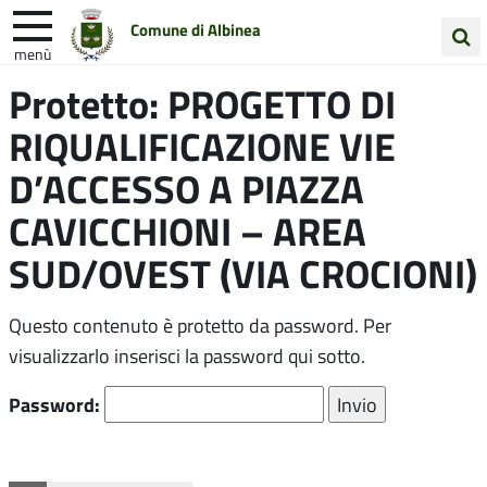
Comune di Albinea
menù
Cerca
Protetto: PROGETTO DI
Entra in Comune
Vivi Albinea
nel
RIQUALIFICAZIONE VIE
sito
Unione Colline Matildiche
D’ACCESSO A PIAZZA
CAVICCHIONI – AREA
SUD/OVEST (VIA CROCIONI)
Questo contenuto è protetto da password. Per
visualizzarlo inserisci la password qui sotto.
Password: