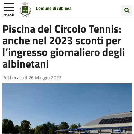
Comune di Albinea
menù
Cerca
Piscina del Circolo Tennis:
Entra in Comune
Vivi Albinea
nel
anche nel 2023 sconti per
sito
Unione Colline Matildiche
l’ingresso giornaliero degli
albinetani
Pubblicato il
26 Maggio 2023