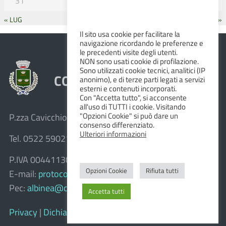
31
« LUG
SET »
Il sito usa cookie per facilitare la
navigazione ricordando le preferenze e
le precedenti visite degli utenti.
NON sono usati cookie di profilazione.
Sono utilizzati cookie tecnici, analitici (IP
COMUNE DI ALBINEA
anonimo), e di terze parti legati a servizi
esterni e contenuti incorporati.
Con "Accetta tutto", si acconsente
all'uso di TUTTI i cookie. Visitando
"Opzioni Cookie" si può dare un
P.zza Cavicchioni, 8 – 42020 Albinea (R.E.)
consenso differenziato.
Ulteriori informazioni
Tel. 0522 590211 – Fax 0522 590236
P.IVA 00441130358
Opzioni Cookie
Rifiuta tutti
E-mail:
protocollo@comune.albinea.re.it
Pec:
albinea@cert.provincia.re.it
Accetta tutti
Privacy
|
Dichiarazione di accessibilità e feedback