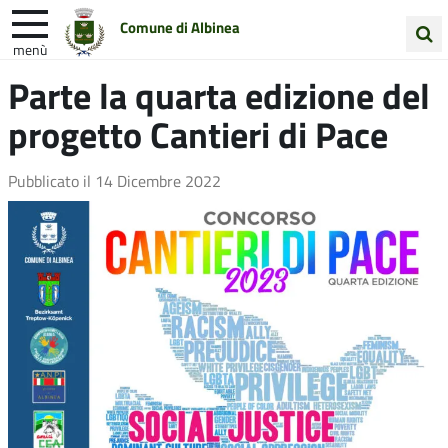
Comune di Albinea
menù
Cerca
Parte la quarta edizione del
Entra in Comune
Vivi Albinea
nel
progetto Cantieri di Pace
sito
Unione Colline Matildiche
Pubblicato il
14 Dicembre 2022