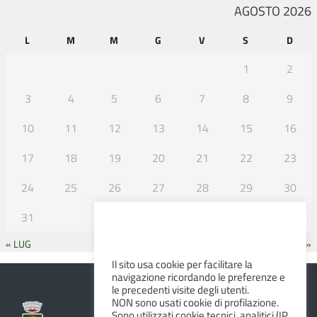
AGOSTO 2026
L
M
M
G
V
S
D
1
2
3
4
5
6
7
8
9
10
11
12
13
14
15
16
17
18
19
20
21
22
23
24
25
26
27
28
29
30
31
« LUG
SET »
Il sito usa cookie per facilitare la
navigazione ricordando le preferenze e
le precedenti visite degli utenti.
NON sono usati cookie di profilazione.
Sono utilizzati cookie tecnici, analitici (IP