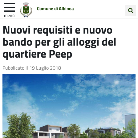
Comune di Albinea
menù
Cerca
Nuovi requisiti e nuovo
Entra in Comune
Vivi Albinea
nel
bando per gli alloggi del
sito
Unione Colline Matildiche
quartiere Peep
Pubblicato il
19 Luglio 2018