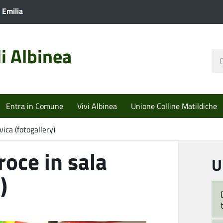
 Emilia
i Albinea
Ce
nel
sit
Entra in Comune
Vivi Albinea
Unione Colline Matildiche
vica (fotogallery)
roce in sala
U
)