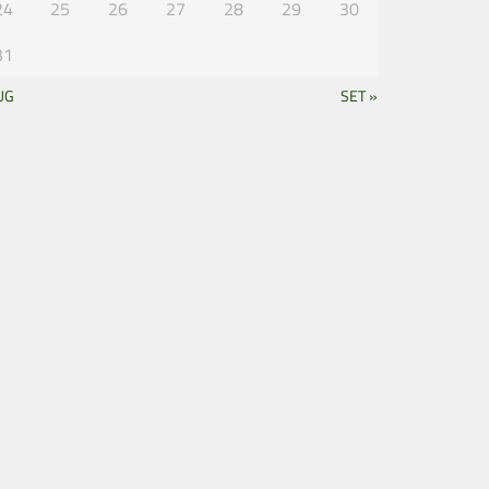
24
25
26
27
28
29
30
31
UG
SET »