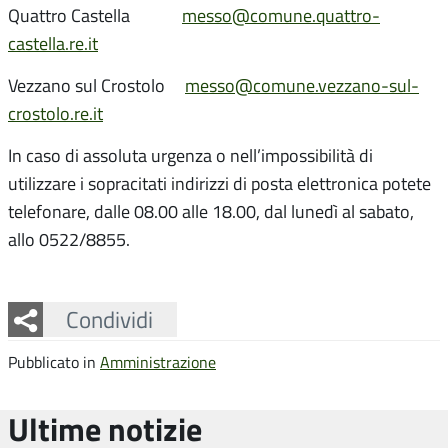
Quattro Castella
messo@comune.quattro-
castella.re.it
Vezzano sul Crostolo
messo@comune.vezzano-sul-
crostolo.re.it
In caso di assoluta urgenza o nell’impossibilità di
utilizzare i sopracitati indirizzi di posta elettronica potete
telefonare, dalle 08.00 alle 18.00, dal lunedì al sabato,
allo 0522/8855.
Facebook
Twitter
Whatsapp
Condividi
Pubblicato in
Amministrazione
Ultime notizie