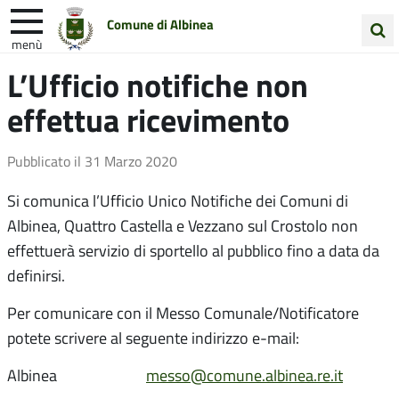
Comune di Albinea
menù
Cerca
L’Ufficio notifiche non
Entra in Comune
Vivi Albinea
nel
effettua ricevimento
sito
Unione Colline Matildiche
Pubblicato il
31 Marzo 2020
Si comunica l’Ufficio Unico Notifiche dei Comuni di
Albinea, Quattro Castella e Vezzano sul Crostolo non
effettuerà servizio di sportello al pubblico fino a data da
definirsi.
Per comunicare con il Messo Comunale/Notificatore
potete scrivere al seguente indirizzo e-mail:
Albinea
messo@comune.albinea.re.it