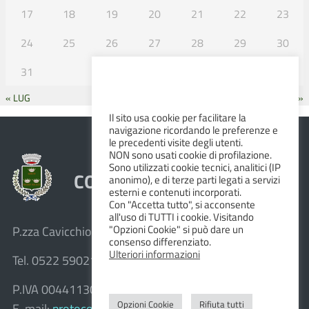
17
18
19
20
21
22
23
24
25
26
27
28
29
30
31
« LUG
SET »
Il sito usa cookie per facilitare la
navigazione ricordando le preferenze e
le precedenti visite degli utenti.
NON sono usati cookie di profilazione.
Sono utilizzati cookie tecnici, analitici (IP
COMUNE DI ALBINEA
anonimo), e di terze parti legati a servizi
esterni e contenuti incorporati.
Con "Accetta tutto", si acconsente
all'uso di TUTTI i cookie. Visitando
"Opzioni Cookie" si può dare un
P.zza Cavicchioni, 8 – 42020 Albinea (R.E.)
consenso differenziato.
Ulteriori informazioni
Tel. 0522 590211 – Fax 0522 590236
P.IVA 00441130358
Opzioni Cookie
Rifiuta tutti
E-mail:
protocollo@comune.albinea.re.it