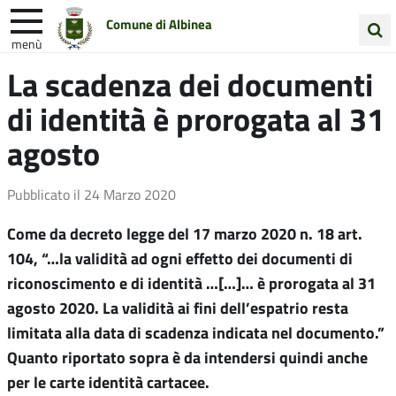
Comune di Albinea
menù
Cerca
La scadenza dei documenti
Entra in Comune
Vivi Albinea
nel
di identità è prorogata al 31
sito
Unione Colline Matildiche
agosto
Pubblicato il
24 Marzo 2020
Come da decreto legge del 17 marzo 2020 n. 18 art.
104, “…la validità ad ogni effetto dei documenti di
riconoscimento e di identità …[…]… è prorogata al 31
agosto 2020. La validità ai fini dell’espatrio resta
limitata alla data di scadenza indicata nel documento.”
Quanto riportato sopra è da intendersi quindi anche
per le carte identità cartacee.