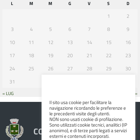
L
M
M
G
V
S
D
1
2
3
4
5
6
7
8
9
10
11
12
13
14
15
16
17
18
19
20
21
22
23
24
25
26
27
28
29
30
31
« LUG
SET »
Il sito usa cookie per facilitare la
navigazione ricordando le preferenze e
le precedenti visite degli utenti.
NON sono usati cookie di profilazione.
Sono utilizzati cookie tecnici, analitici (IP
COMUNE DI ALBINEA
anonimo), e di terze parti legati a servizi
esterni e contenuti incorporati.