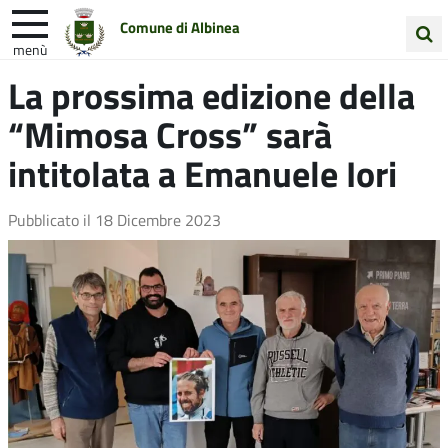
Comune di Albinea
menù
Cerca
La prossima edizione della
Entra in Comune
Vivi Albinea
nel
“Mimosa Cross” sarà
sito
Unione Colline Matildiche
intitolata a Emanuele Iori
Pubblicato il
18 Dicembre 2023