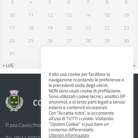
3
4
5
6
7
8
9
10
11
12
13
14
15
16
17
18
19
20
21
22
23
24
25
26
27
28
29
30
31
« LUG
SET »
Il sito usa cookie per facilitare la
navigazione ricordando le preferenze e
le precedenti visite degli utenti.
NON sono usati cookie di profilazione.
Sono utilizzati cookie tecnici, analitici (IP
COMUNE DI ALBINEA
anonimo), e di terze parti legati a servizi
esterni e contenuti incorporati.
Con "Accetta tutto", si acconsente
all'uso di TUTTI i cookie. Visitando
"Opzioni Cookie" si può dare un
P.zza Cavicchioni, 8 – 42020 Albinea (R.E.)
consenso differenziato.
Ulteriori informazioni
Tel. 0522 590211 – Fax 0522 590236