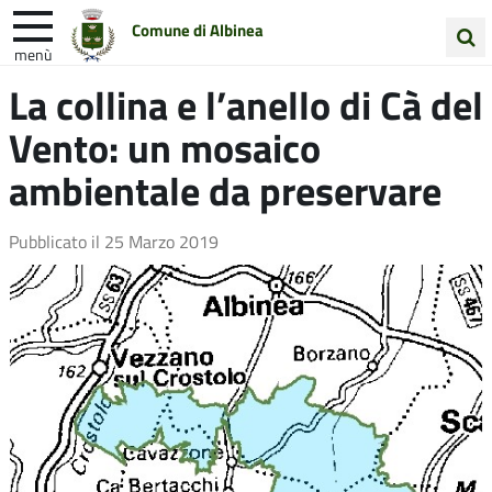
Comune di Albinea
menù
Cerca
La collina e l’anello di Cà del
Entra in Comune
Vivi Albinea
nel
Vento: un mosaico
sito
Unione Colline Matildiche
ambientale da preservare
Pubblicato il
25 Marzo 2019