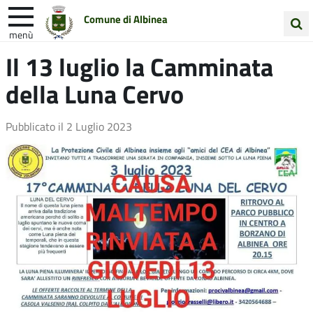
Comune di Albinea
menù
Cerca
Il 13 luglio la Camminata
Entra in Comune
Vivi Albinea
nel
della Luna Cervo
sito
Unione Colline Matildiche
Pubblicato il
2 Luglio 2023