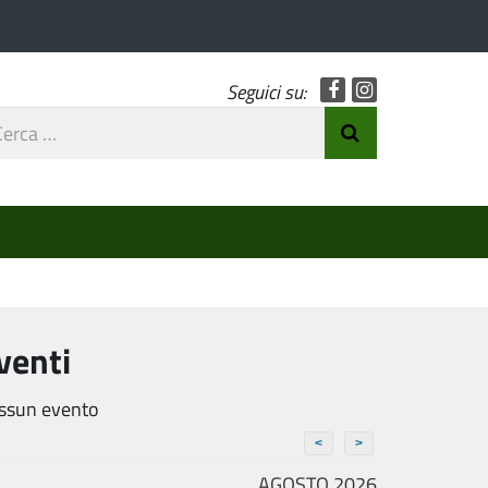
Facebook
Instagram
Seguici su:
rca
Invia Ricerca
o
venti
ssun evento
<
>
AGOSTO 2026