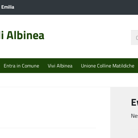
 Emilia
i Albinea
Ce
nel
sit
Entra in Comune
Vivi Albinea
Unione Colline Matildiche
E
Ne