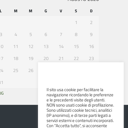
L
M
M
G
V
S
D
1
2
3
4
5
6
7
8
9
10
11
12
13
14
15
16
17
18
19
20
21
22
23
24
25
26
27
28
29
30
31
Il sito usa cookie per facilitare la
UG
SET »
navigazione ricordando le preferenze
e le precedenti visite degli utenti.
NON sono usati cookie di profilazione.
Sono utilizzati cookie tecnici, analitici
(IP anonimo), e di terze parti legati a
servizi esterni e contenuti incorporati.
Con "Accetta tutto", si acconsente