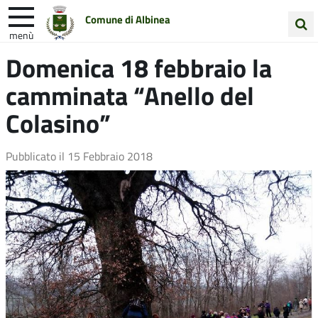
Comune di Albinea
menù
Cerca
Domenica 18 febbraio la
Entra in Comune
Vivi Albinea
nel
camminata “Anello del
sito
Unione Colline Matildiche
Colasino”
Pubblicato il
15 Febbraio 2018