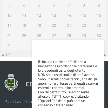
3
4
5
6
7
8
9
10
11
12
13
14
15
16
17
18
19
20
21
22
23
24
25
26
27
28
29
30
31
« LUG
SET »
Il sito usa cookie per facilitare la
navigazione ricordando le preferenze e
le precedenti visite degli utenti.
NON sono usati cookie di profilazione.
Sono utilizzati cookie tecnici, analitici (IP
COMUNE DI ALBINEA
anonimo), e di terze parti legati a servizi
esterni e contenuti incorporati.
Con "Accetta tutto", si acconsente
all'uso di TUTTI i cookie. Visitando
"Opzioni Cookie" si può dare un
P.zza Cavicchioni, 8 – 42020 Albinea (R.E.)
consenso differenziato.