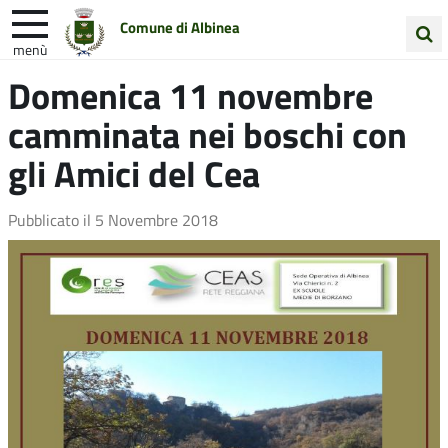
Comune di Albinea
menù
Cerca
Domenica 11 novembre
Entra in Comune
Vivi Albinea
nel
camminata nei boschi con
sito
Unione Colline Matildiche
gli Amici del Cea
Pubblicato il
5 Novembre 2018