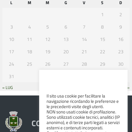
L
M
M
G
V
S
D
1
2
3
4
5
6
7
8
9
10
11
12
13
14
15
16
17
18
19
20
21
22
23
24
25
26
27
28
29
30
31
« LUG
SET »
Il sito usa cookie per facilitare la
navigazione ricordando le preferenze e
le precedenti visite degli utenti.
NON sono usati cookie di profilazione.
Sono utilizzati cookie tecnici, analitici (IP
COMUNE DI ALBINEA
anonimo), e di terze parti legati a servizi
esterni e contenuti incorporati.