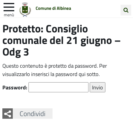
Comune di Albinea
menù
Cerca
Protetto: Consiglio
Entra in Comune
Vivi Albinea
nel
comunale del 21 giugno –
sito
Unione Colline Matildiche
Odg 3
Questo contenuto è protetto da password. Per
visualizzarlo inserisci la password qui sotto.
Password:
Facebook
Twitter
Whatsapp
Condividi