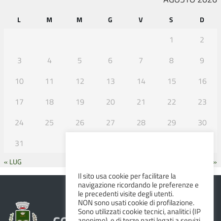
L
M
M
G
V
S
D
1
2
3
4
5
6
7
8
9
10
11
12
13
14
15
16
17
18
19
20
21
22
23
24
25
26
27
28
29
30
31
« LUG
SET »
Il sito usa cookie per facilitare la
navigazione ricordando le preferenze e
le precedenti visite degli utenti.
NON sono usati cookie di profilazione.
Sono utilizzati cookie tecnici, analitici (IP
anonimo), e di terze parti legati a servizi