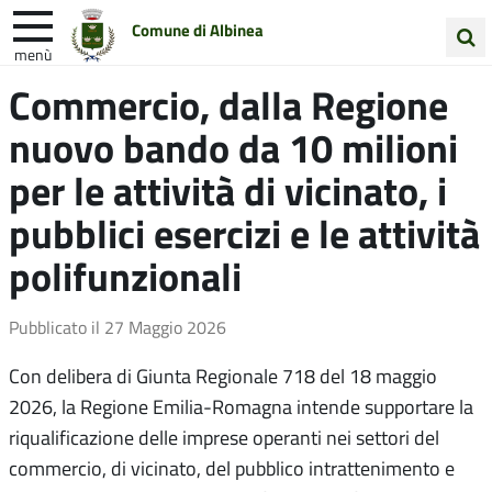
Comune di Albinea
menù
Cerca
Commercio, dalla Regione
Entra in Comune
Vivi Albinea
nel
nuovo bando da 10 milioni
sito
Unione Colline Matildiche
per le attività di vicinato, i
pubblici esercizi e le attività
polifunzionali
Pubblicato il
27 Maggio 2026
Con delibera di Giunta Regionale 718 del 18 maggio
2026, la Regione Emilia-Romagna intende supportare la
riqualificazione delle imprese operanti nei settori del
commercio, di vicinato, del pubblico intrattenimento e