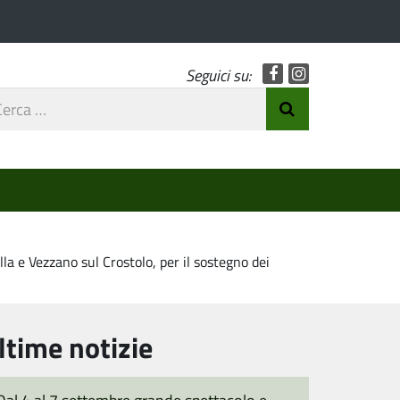
Facebook
Instagram
Seguici su:
rca
Invia Ricerca
o
la e Vezzano sul Crostolo, per il sostegno dei
ltime notizie
Dal 4 al 7 settembre grande spettacolo e