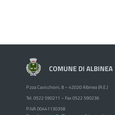
COMUNE DI ALBINEA
P.zza Cavicchioni, 8 – 42020 Albinea (R.E.)
Tel. 0522 590211 – Fax 0522 590236
P.IVA 00441130358