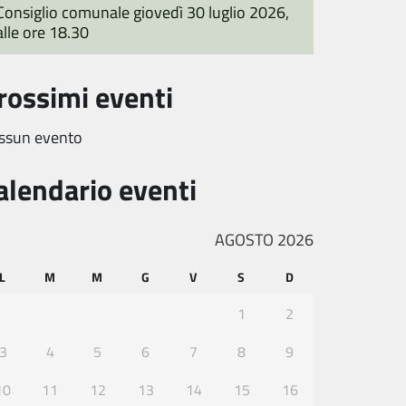
Consiglio comunale giovedì 30 luglio 2026,
alle ore 18.30
rossimi eventi
ssun evento
alendario eventi
AGOSTO 2026
L
M
M
G
V
S
D
1
2
3
4
5
6
7
8
9
10
11
12
13
14
15
16