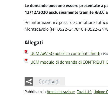
Le domande possono essere presentate a par
12/12/2020 esclusivamente tramite RACC a/R
Per informazioni è possibile contattare l’uffic
Montecavolo (tel. 0522-247816 e 0522-2478
Allegati
UCM AVVISO pubblico contributi diretti
(194
UCM modulo di domanda di CONTRIBUTI D
Facebook
Twitter
Whatsapp
Condividi
Pubblicato in
Amministrazione
,
Covid-19
,
Unione C