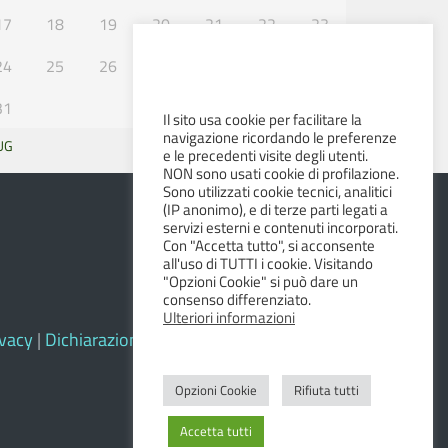
17
18
19
20
21
22
23
24
25
26
27
28
29
30
31
Il sito usa cookie per facilitare la
navigazione ricordando le preferenze
UG
SET »
e le precedenti visite degli utenti.
NON sono usati cookie di profilazione.
Sono utilizzati cookie tecnici, analitici
(IP anonimo), e di terze parti legati a
servizi esterni e contenuti incorporati.
Con "Accetta tutto", si acconsente
all'uso di TUTTI i cookie. Visitando
"Opzioni Cookie" si può dare un
consenso differenziato.
Ulteriori informazioni
ivacy
|
Dichiarazione di accessibilità e feedback
Opzioni Cookie
Rifiuta tutti
Accetta tutti