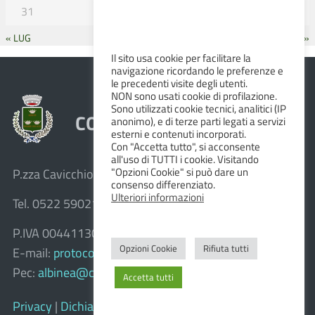
31
« LUG
SET »
Il sito usa cookie per facilitare la
navigazione ricordando le preferenze e
le precedenti visite degli utenti.
NON sono usati cookie di profilazione.
Sono utilizzati cookie tecnici, analitici (IP
COMUNE DI ALBINEA
anonimo), e di terze parti legati a servizi
esterni e contenuti incorporati.
Con "Accetta tutto", si acconsente
all'uso di TUTTI i cookie. Visitando
"Opzioni Cookie" si può dare un
P.zza Cavicchioni, 8 – 42020 Albinea (R.E.)
consenso differenziato.
Ulteriori informazioni
Tel. 0522 590211 – Fax 0522 590236
P.IVA 00441130358
Opzioni Cookie
Rifiuta tutti
E-mail:
protocollo@comune.albinea.re.it
Pec:
albinea@cert.provincia.re.it
Accetta tutti
Privacy
|
Dichiarazione di accessibilità e feedback