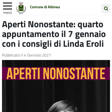
Comune di Albinea
menù
Cerca
Aperti Nonostante: quarto
Entra in Comune
Vivi Albinea
nel
appuntamento il 7 gennaio
sito
Unione Colline Matildiche
con i consigli di Linda Eroli
Pubblicato il
4 Gennaio 2021