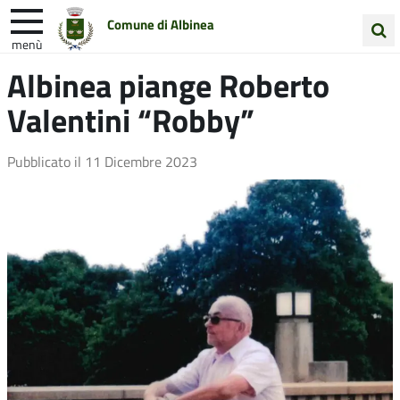
Comune di Albinea
menù
Cerca
Albinea piange Roberto
Entra in Comune
Vivi Albinea
nel
Valentini “Robby”
sito
Unione Colline Matildiche
Pubblicato il
11 Dicembre 2023