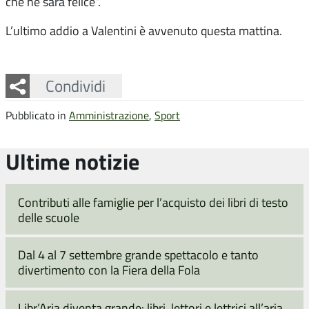
che ne sarà felice”.
L’ultimo addio a Valentini è avvenuto questa mattina.
Facebook
Twitter
Whatsapp
Condividi
Pubblicato in
Amministrazione
,
Sport
Ultime notizie
Contributi alle famiglie per l’acquisto dei libri di testo
delle scuole
Dal 4 al 7 settembre grande spettacolo e tanto
divertimento con la Fiera della Fola
Libr’Aria diventa grande: libri, lettori e lettrici all’aria