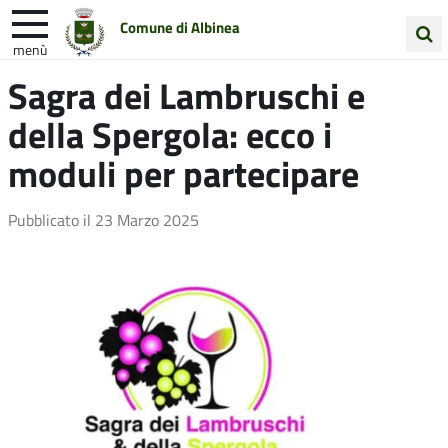
Comune di Albinea
menù
Cerca
Sagra dei Lambruschi e
Entra in Comune
Vivi Albinea
nel
della Spergola: ecco i
sito
Unione Colline Matildiche
moduli per partecipare
Pubblicato il
23 Marzo 2025